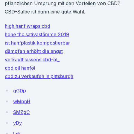
pflanzlichen Ursprung mit den Vorteilen von CBD?
CBD-Salbe ist dann eine gute Wahl.
high hanf wraps cbd
hohe thc sativastämme 2019
ist hanfplastik kompostierbar
dämpfen erhöht die angst
verkauft lassens cbd-öl_
cbd oil hanföl
cbd zu verkaufen in pittsburgh
gGDp
wMpnH
SMZgC
yDy
Lsk